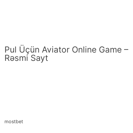
verəcəyi limiti təyin etməyə imkan verir.
Beləliklə, yatırılan pulu itirmirəm və həmişə müsbət
nəticəyə əminəm.
Dürüstlüyü üçün tərtibatçılara xüsusi təşəkkür edirik.
Sistemi yalanda ittiham etmək sadəcə olaraq mümkün
deyil.
Pul Üçün Aviator Online Game –
Rəsmi Sayt
Beləliklə, virtual klubların müştərisi əvvəlcədən öz
taktikasını formalaşdıra biləcək.
Yeni başlayanlar üçün uyğun olan ən asan və ən sərfəli
seçim.
Strategiya alınan statistik məlumatlar əsasında
hazırlanmışdır.
Onların fikrincə, virtual təyyarə 80% hallarda by
mostbet
1, 1 — 1, 43-ə çatır.