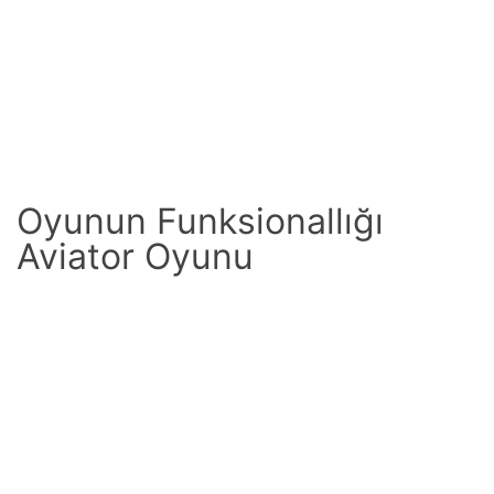
Ziyarətçilər üçün Mosbet Aviator game game demo
versiyası da mövcuddur.
Bu halda müştərinin sistemdə qeydiyyatdan keçməsinə
ehtiyac yoxdur.
Hər hansı digər onlayn qumar əyləncələrində olduğu
kimi, Aviator oyna da yalnız diqqətli istifadəçi uğur
qazana və böyük cekpot qazana bilər.
Oyunun Funksionallığı
Aviator Oyunu
İnternetə çıxış yoxdursa, Android-də quraşdırılmış
proqramdan istifadə edirəm.
Digər oyunlar arasında Aviator qrafikası ilə diqqət
çəkib.
İstənilən mərc ölçüsünü seçə bilərsiniz və hətta
minimal bir mərc olduqca gözəl bir qalibiyyət gətirir.
Prinsipcə, oyun adrenalin dozası almaq istəyənlər və