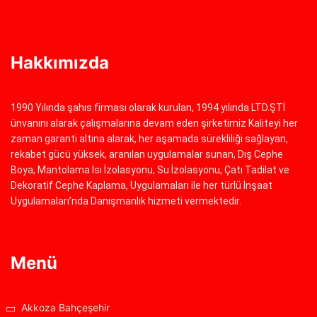
Hakkımızda
1990 Yılında şahıs firması olarak kurulan, 1994 yılında LTD.ŞTİ
ünvanını alarak çalışmalarına devam eden şirketimiz Kaliteyi her
zaman garanti altına alarak, her aşamada sürekliliği sağlayan,
rekabet gücü yüksek, aranılan uygulamalar sunan, Dış Cephe
Boya, Mantolama Isı İzolasyonu, Su İzolasyonu, Çatı Tadilat ve
Dekoratif Cephe Kaplama, Uygulamaları ile her türlü İnşaat
Uygulamaları’nda Danışmanlık hizmeti vermektedir.
Menü
Akkoza Bahçeşehir