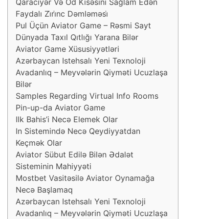
Qaraciyər Və Öd Kisəsini Sağlam Edən
Faydalı Zi̇ri̇nc Dəmləməsi̇
Pul Üçün Aviator Game – Rəsmi Sayt
Dünyada Taxıl Qıtlığı Yarana Bilər
Aviator Game Xüsusiyyətləri
Azərbaycan Istehsalı Yeni Texnoloji
Avadanlıq – Meyvələrin Qiyməti Ucuzlaşa
Bilər
Samples Regarding Virtual Info Rooms
Pin-up-da Aviator Game
Ilk Bahis’i Necə Elemek Olar
In Sistemində Necə Qeydiyyatdan
Keçmək Olar
Aviator Sübut Edilə Bilən Ədalət
Sisteminin Mahiyyəti
Mostbet Vasitəsilə Aviator Oynamağa
Necə Başlamaq
Azərbaycan Istehsalı Yeni Texnoloji
Avadanlıq – Meyvələrin Qiyməti Ucuzlaşa