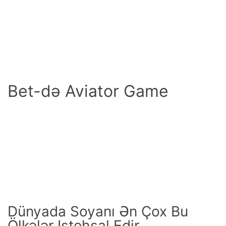
Aviator game məşhur onlayn kazinoların kataloqlarında
yeni bir əyləncədir.
Kifayət qədər qısa müddət ərzində proqram məhsulu
inanılmaz dərəcədə populyarlaşdı.
Aviator game online game əsas üstünlüyü sistemin
sübut oluna bilən ədalətliliyi idi.
Bet-də Aviator Game
Beləliklə, istifadəçi tərtibatçılar tərəfindən istifadə
edilən sistemin dürüstlüyünün təsdiqini alır.
Onlayn kazino proqram təminatı tərtibatçılarının böyük
əksəriyyəti istifadəçinin rahatlığını düşünür.
Yeni Aviator game yaradıcıları da istisna deyil.
Oyunun pərəstişkarları yadda saxlamalıdırlar ki,
məhsulu yükləməklə onlar real mərc edə bilməyəcəklər.
Dünyada Soyanı Ən Çox Bu
Ölkələr Istehsal Edir