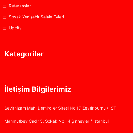
Referanslar
Soyak Yenişehir Şelale Evleri
Upcity
Kategoriler
İletişim Bilgilerimiz
Seyitnizam Mah. Demirciler Sitesi No:17 Zeytinburnu / İST
Mahmutbey Cad 15. Sokak No : 4 Şirinevler / İstanbul